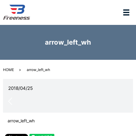
メ
arrow_left_wh
HOME
arrow_left_wh
2018/04/25
arrow_left_wh