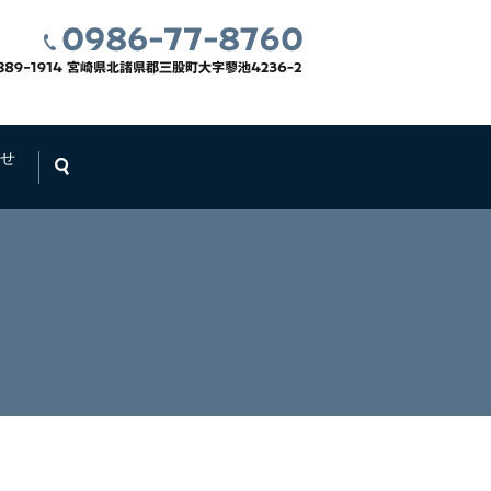
せ
search