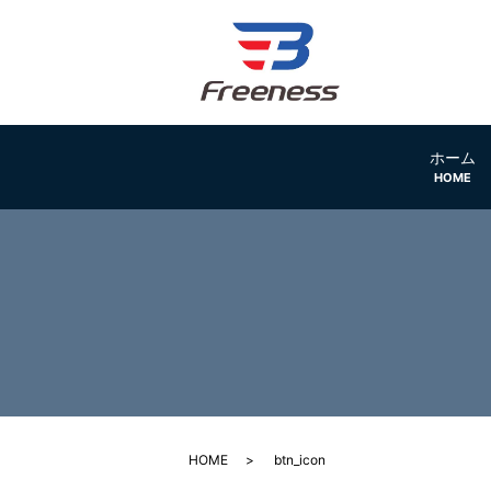
ホーム
HOME
HOME
btn_icon