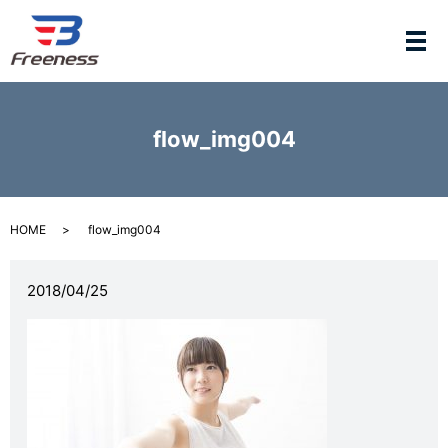
メ
flow_img004
HOME
flow_img004
2018/04/25