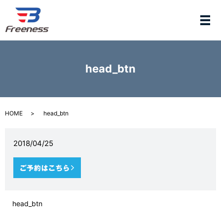
メ
head_btn
HOME
head_btn
2018/04/25
head_btn