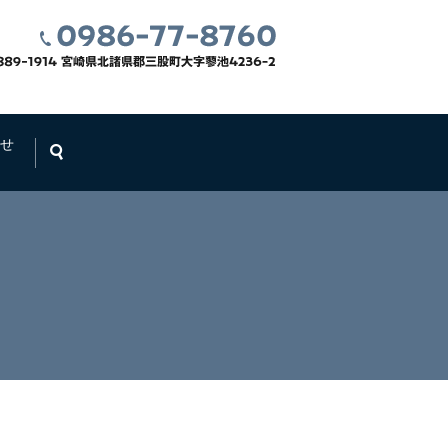
せ
search