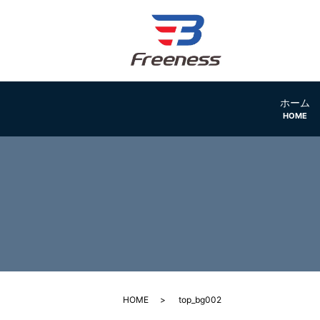
ホーム
HOME
HOME
top_bg002