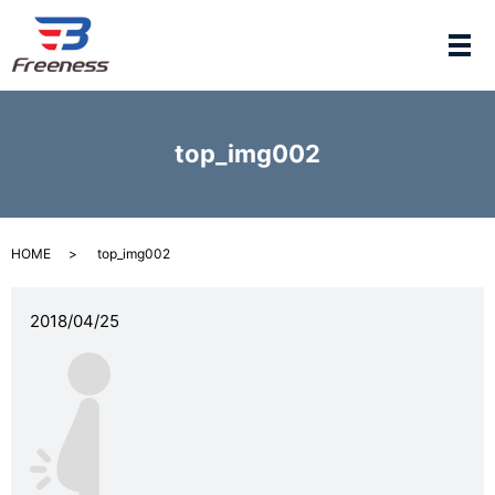
メ
top_img002
HOME
top_img002
2018/04/25