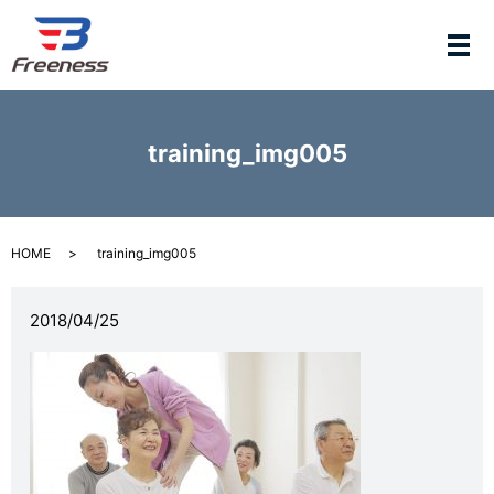
メ
training_img005
HOME
training_img005
2018/04/25